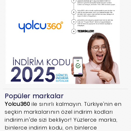
Popüler markalar
Yolcu360
ile sınırlı kalmayın. Türkiye'nin en
seçkin markalarının özel indirim kodları
indirim.in’de sizi bekliyor! Yüzlerce marka,
binlerce indirim kodu, on binlerce