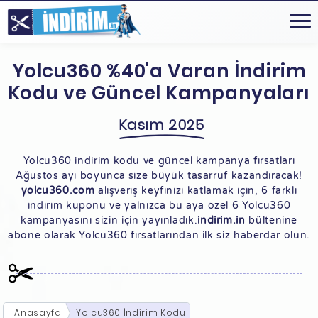
Yolcu360 %40'a Varan İndirim
Kodu ve Güncel Kampanyaları
Kasım 2025
Yolcu360 indirim kodu ve güncel kampanya fırsatları
Ağustos ayı boyunca size büyük tasarruf kazandıracak!
yolcu360.com
alışveriş keyfinizi katlamak için, 6 farklı
indirim kuponu ve yalnızca bu aya özel 6 Yolcu360
kampanyasını sizin için yayınladık.
indirim.in
bültenine
abone olarak Yolcu360 fırsatlarından ilk siz haberdar olun.
Anasayfa
Yolcu360 İndirim Kodu