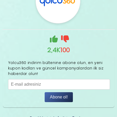
2,4K
100
Yolcu360 indirim bültenine abone olun, en yeni
kupon kodları ve güncel kampanyalardan ilk siz
haberdar olun!
Abone ol!