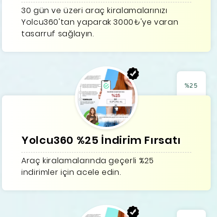
30 gün ve üzeri araç kiralamalarınızı
Yolcu360'tan yaparak 3000₺'ye varan
tasarruf sağlayın.
%25
Yolcu360 %25 İndirim Fırsatı
Araç kiralamalarında geçerli %25
indirimler için acele edin.