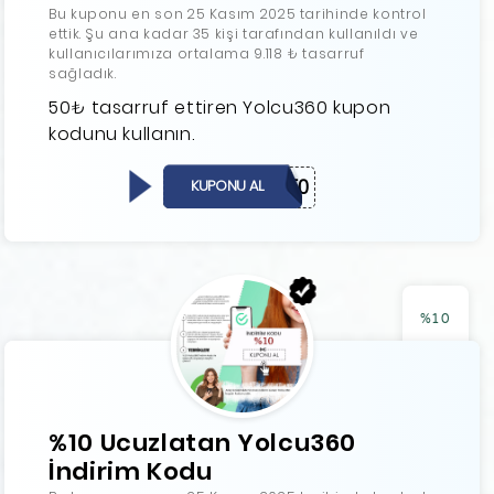
Bu kuponu en son 25 Kasım 2025 tarihinde kontrol
ettik. Şu ana kadar 35 kişi tarafından kullanıldı ve
kullanıcılarımıza ortalama 9.118 ₺ tasarruf
sağladık.
50₺ tasarruf ettiren Yolcu360 kupon
kodunu kullanın.
YOLCU50
KUPONU AL
%10
%10 Ucuzlatan Yolcu360
İndirim Kodu