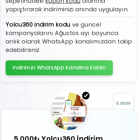
sepetinizdeki
kupon kodu
alanına
yapıştırarak indiriminizi anında uygulayın.
Yolcu360 indirim kodu
ve güncel
kampanyalarını Ağustos ayı boyunca
anlık olarak WhatsApp kanalımızdan takip
edebilirsiniz.
indirim.in WhatsApp Kanalına Katılın
5.000₺
5.000₺ Yolcu360 İndirim