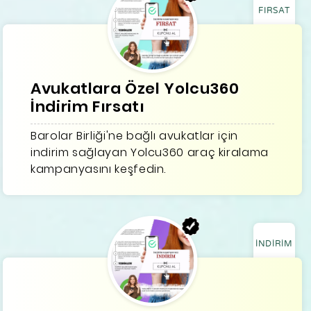
FIRSAT
Avukatlara Özel Yolcu360
İndirim Fırsatı
Barolar Birliği'ne bağlı avukatlar için
indirim sağlayan Yolcu360 araç kiralama
kampanyasını keşfedin.
İNDİRİM