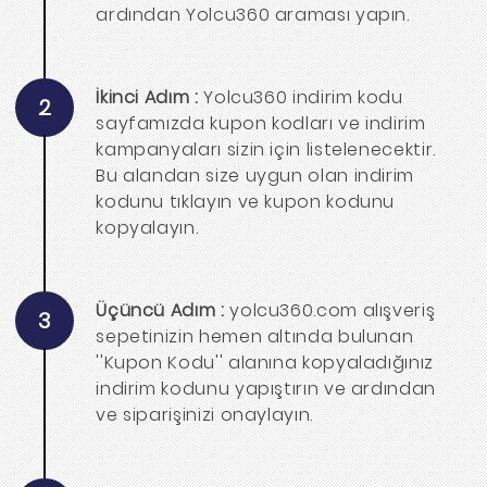
ardından Yolcu360 araması yapın.
İkinci Adım :
Yolcu360 indirim kodu
2
sayfamızda kupon kodları ve indirim
kampanyaları sizin için listelenecektir.
Bu alandan size uygun olan indirim
kodunu tıklayın ve kupon kodunu
kopyalayın.
Üçüncü Adım :
yolcu360.com alışveriş
3
sepetinizin hemen altında bulunan
''Kupon Kodu'' alanına kopyaladığınız
indirim kodunu yapıştırın ve ardından
ve siparişinizi onaylayın.