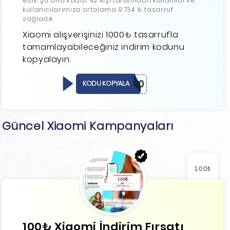
ettik. Şu ana kadar 42 kişi tarafından kullanıldı ve
kullanıcılarımıza ortalama 9.734 ₺ tasarruf
sağladık.
Xiaomi alışverişinizi 1000₺ tasarrufla
tamamlayabileceğiniz indirim kodunu
kopyalayın.
Hello100
KODU KOPYALA
Güncel Xiaomi Kampanyaları
100₺
100₺ Xiaomi İndirim Fırsatı