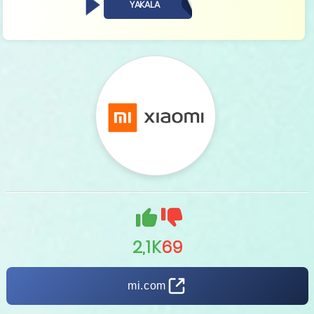
YAKALA
2,1K
69
mi.com