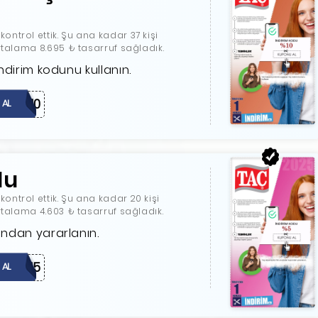
ntrol ettik. Şu ana kadar 37 kişi
ortalama 8.695 ₺ tasarruf sağladık.
indirim kodunu kullanın.
MOBIL10
 AL
du
ntrol ettik. Şu ana kadar 20 kişi
ortalama 4.603 ₺ tasarruf sağladık.
ondan yararlanın.
ULTEN5
 AL