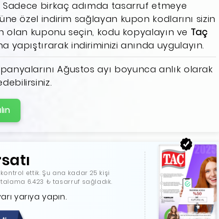
mı? Sadece birkaç adımda tasarruf etmeye
nüne özel indirim sağlayan kupon kodlarını sizin
ygun olan kuponu seçin, kodu kopyalayın ve
Taç
a yapıştırarak indiriminizi anında uygulayın.
anyalarını Ağustos ayı boyunca anlık olarak
bilirsiniz.
lın
rsatı
ntrol ettik. Şu ana kadar 25 kişi
ortalama 6.423 ₺ tasarruf sağladık.
yarı yarıya yapın.