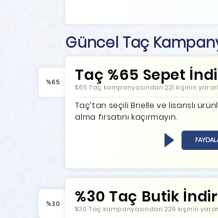
Güncel Taç Kampany
Taç %65 Sepet İndi
%65
%65 Taç kampanyasından 221 kişinin yarar
Taç’tan seçili Brielle ve lisanslı ürü
alma fırsatını kaçırmayın.
FAYDAL
%30 Taç Butik İndir
%30
%30 Taç kampanyasından 229 kişinin yarar