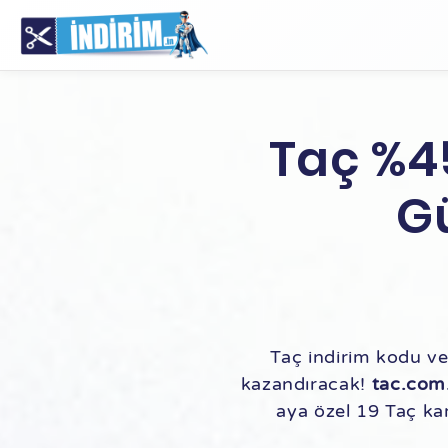
Taç %4
G
Taç indirim kodu ve
kazandıracak!
tac.com.
aya özel 19 Taç kam