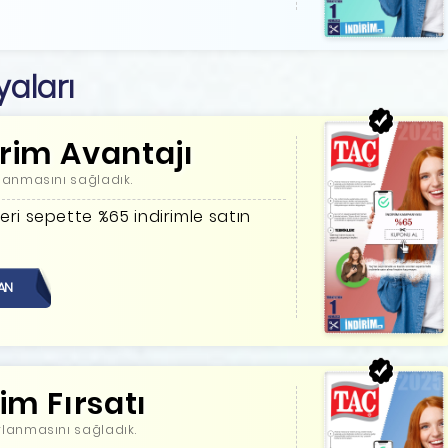
aları
rim Avantajı
lanmasını sağladık.
nleri sepette %65 indirimle satın
AN
im Fırsatı
lanmasını sağladık.