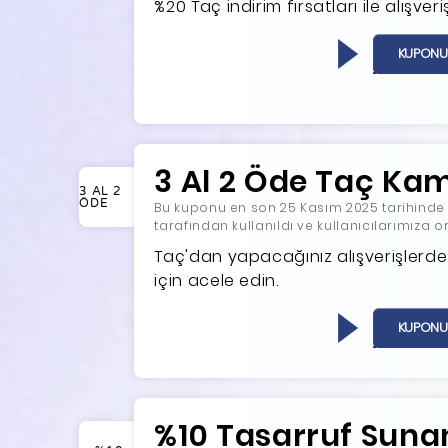
%20 Taç indirim fırsatları ile alışver
KUPONU
3 Al 2 Öde Taç Ka
3 AL 2
ÖDE
Bu kuponu en son 25 Kasım 2025 tarihinde ko
tarafından kullanıldı ve kullanıcılarımıza 
Taç'dan yapacağınız alışverişlerde
için acele edin.
KUPONU
%10 Tasarruf Suna