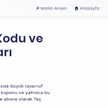
🔎 Marka Arayın
🏠︎ Anasayfa
Kodu ve
rı
 size büyük tasarruf
im kuponu ve yalnızca bu
e abone olarak Taç