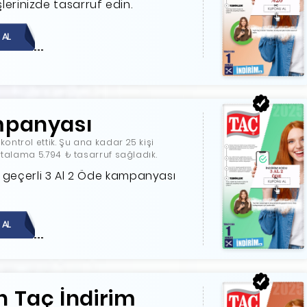
işlerinizde tasarruf edin.
 AL
mpanyası
ntrol ettik. Şu ana kadar 25 kişi
ortalama 5.794 ₺ tasarruf sağladık.
 geçerli 3 Al 2 Öde kampanyası
 AL
n Taç İndirim