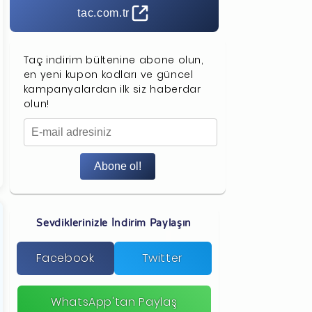
tac.com.tr
Taç indirim bültenine abone olun,
en yeni kupon kodları ve güncel
kampanyalardan ilk siz haberdar
olun!
Abone ol!
Sevdiklerinizle İndirim Paylaşın
Facebook
Twitter
WhatsApp'tan Paylaş