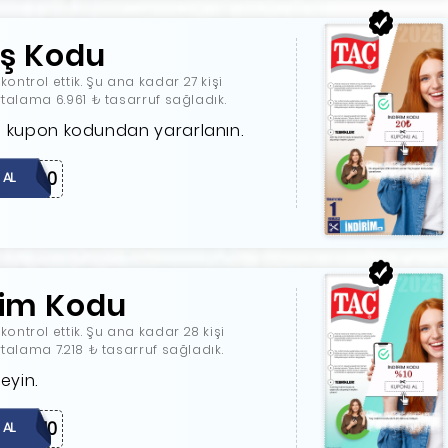
iş Kodu
ntrol ettik. Şu ana kadar 27 kişi
rtalama 6.961 ₺ tasarruf sağladık.
Taç kupon kodundan yararlanın.
MRB20
 AL
rim Kodu
ntrol ettik. Şu ana kadar 28 kişi
rtalama 7.218 ₺ tasarruf sağladık.
eyin.
MOBIL10
 AL