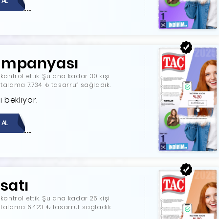
 AL
Kampanyası
ntrol ettik. Şu ana kadar 30 kişi
rtalama 7.734 ₺ tasarruf sağladık.
 bekliyor.
 AL
satı
ntrol ettik. Şu ana kadar 25 kişi
ortalama 6.423 ₺ tasarruf sağladık.