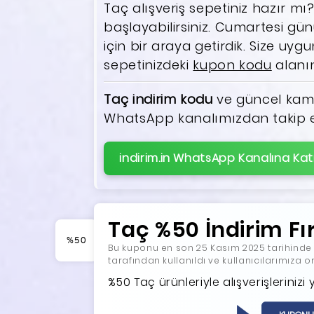
Taç alışveriş sepetiniz hazır 
başlayabilirsiniz. Cumartesi gü
için bir araya getirdik. Size u
sepetinizdeki
kupon kodu
alanın
Taç indirim kodu
ve güncel kamp
WhatsApp kanalımızdan takip ede
indirim.in WhatsApp Kanalına Katı
Taç %50 İndirim Fı
%50
Bu kuponu en son 25 Kasım 2025 tarihinde ko
tarafından kullanıldı ve kullanıcılarımıza 
%50 Taç ürünleriyle alışverişlerinizi 