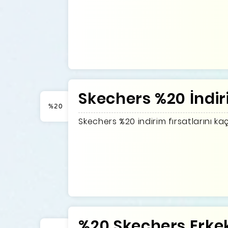
Skechers %20 İndir
%20
Skechers %20 indirim fırsatlarını k
%20 Skechers Erke