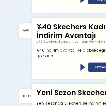
%40 Skechers Kad
%40
İndirim Avantajı
%40 Skechers kampanyasından 196 kişinin 
%40 indirim avantajı ile alabileceğ
göz atın.
FAYDAL
Yeni Sezon Skecher
FIRSAT
Yeni sezonda Skechers ile indirimler