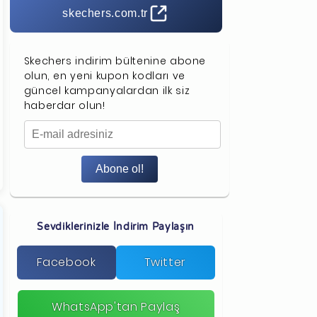
skechers.com.tr
Skechers indirim bültenine abone
olun, en yeni kupon kodları ve
güncel kampanyalardan ilk siz
haberdar olun!
Abone ol!
Sevdiklerinizle İndirim Paylaşın
Facebook
Twitter
WhatsApp'tan Paylaş