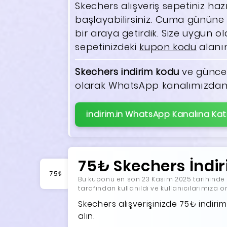
Skechers alışveriş sepetiniz h
başlayabilirsiniz. Cuma gününe ö
bir araya getirdik. Size uygun 
sepetinizdeki
kupon kodu
alanın
Skechers indirim kodu
ve güncel
olarak WhatsApp kanalımızdan ta
indirim.in WhatsApp Kanalına Katı
75₺ Skechers İndi
75₺
Bu kuponu en son 23 Kasım 2025 tarihinde ko
tarafından kullanıldı ve kullanıcılarımıza 
Skechers alışverişinizde 75₺ indir
alın.