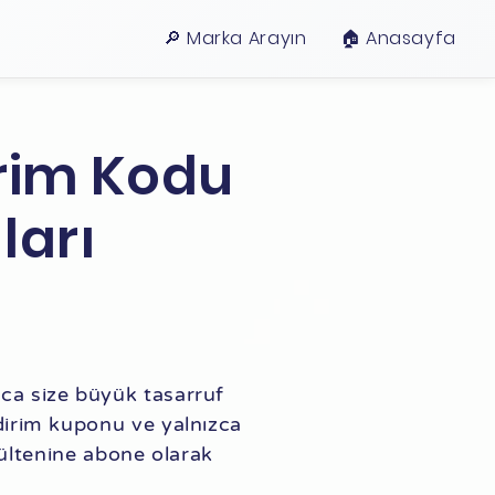
🔎 Marka Arayın
🏠︎ Anasayfa
irim Kodu
ları
ca size büyük tasarruf
indirim kuponu ve yalnızca
ltenine abone olarak