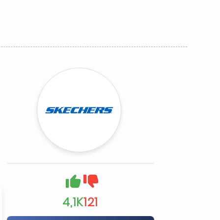
4,1K
121