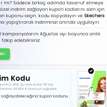
azır mı? Sadece birkaç adımda tasarruf etmeye
zel indirim sağlayan kupon kodlarını sizin için
olan kuponu seçin, kodu kopyalayın ve
Skechers
a yapıştırarak indiriminizi anında uygulayın.
 kampanyalarını Ağustos ayı boyunca anlık
kip edebilirsiniz.
lın
rim Kodu
ntrol ettik. Şu ana kadar 151 kişi
ortalama 34.994 ₺ tasarruf sağladık.
im sağlayabileceğiniz kupon kodunu