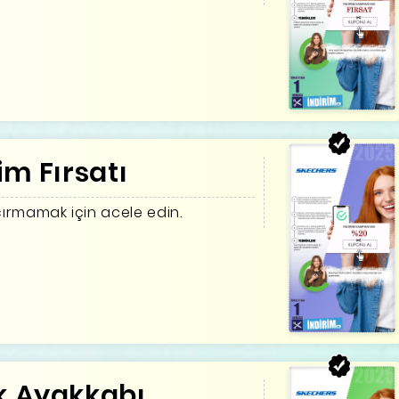
im Fırsatı
açırmamak için acele edin.
k Ayakkabı