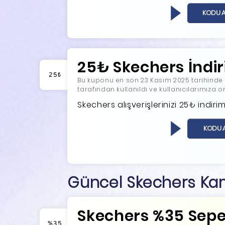
SK
KODU 
25₺ Skechers İndi
25₺
Bu kuponu en son 23 Kasım 2025 tarihinde ko
tarafından kullanıldı ve kullanıcılarımıza 
Skechers alışverişlerinizi 25₺ indi
KODU 
Güncel Skechers Ka
Skechers %35 Sepet
%35