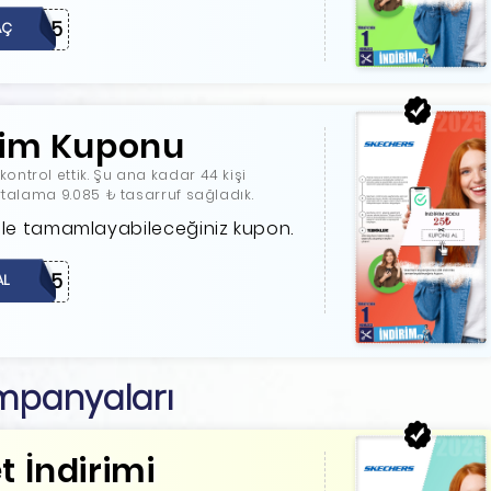
C72585
AÇ
rim Kuponu
ntrol ettik. Şu ana kadar 44 kişi
ortalama 9.085 ₺ tasarruf sağladık.
rimle tamamlayabileceğiniz kupon.
NEW25
AL
mpanyaları
 İndirimi