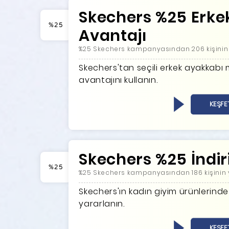
Skechers %25 Erke
%25
Avantajı
%25 Skechers kampanyasından 206 kişinin 
Skechers'tan seçili erkek ayakkabı 
avantajını kullanın.
KEŞFE
Skechers %25 İndir
%25
%25 Skechers kampanyasından 186 kişinin 
Skechers'ın kadın giyim ürünlerinde
yararlanın.
KEŞFE