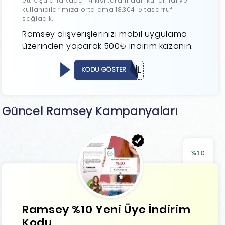
ettik. Şu ana kadar 71 kişi tarafından kullanıldı ve
kullanıcılarımıza ortalama 18.304 ₺ tasarruf
sağladık.
Ramsey alışverişlerinizi mobil uygulama
üzerinden yaparak 500₺ indirim kazanın.
MOBİL
KODU GÖSTER
Güncel Ramsey Kampanyaları
%10
Ramsey %10 Yeni Üye İndirim
Kodu