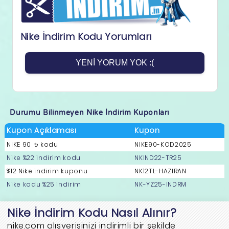
Nike İndirim Kodu Yorumları
YENI YORUM YOK :(
Durumu Bilinmeyen Nike İndirim Kuponları
Kupon Açıklaması
Kupon
NIKE 90 ₺ kodu
NIKE90-KOD2025
Nike %22 indirim kodu
NKIND22-TR25
%12 Nike indirim kuponu
NK12TL-HAZIRAN
Nike kodu %25 indirim
NK-YZ25-INDRM
Nike İndirim Kodu Nasıl Alınır?
nike.com alışverişinizi indirimli bir şekilde