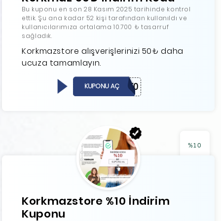
Bu kuponu en son 28 Kasım 2025 tarihinde kontrol
ettik. Şu ana kadar 52 kişi tarafından kullanıldı ve
kullanıcılarımıza ortalama 10.700 ₺ tasarruf
sağladık.
Korkmazstore alışverişlerinizi 50₺ daha
ucuza tamamlayın.
KRKMZ50
KUPONU AÇ
%10
Korkmazstore %10 İndirim
Kuponu