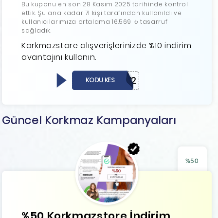
Bu kuponu en son 28 Kasım 2025 tarihinde kontrol
ettik. Şu ana kadar 71 kişi tarafından kullanıldı ve
kullanıcılarımıza ortalama 16.569 ₺ tasarruf
sağladık.
Korkmazstore alışverişlerinizde %10 indirim
avantajını kullanın.
ZWLZBZ12
KODU KES
Güncel Korkmaz Kampanyaları
%50
%50 Korkmazstore İndirim