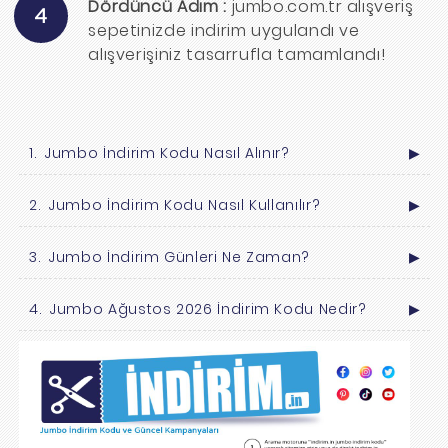
Dördüncü Adım :
jumbo.com.tr alışveriş
4
sepetinizde indirim uygulandı ve
alışverişiniz tasarrufla tamamlandı!
Jumbo İndirim Kodu Nasıl Alınır?
▶
Jumbo İndirim Kodu Nasıl Kullanılır?
▶
Jumbo İndirim Günleri Ne Zaman?
▶
Jumbo Ağustos 2026 İndirim Kodu Nedir?
▶