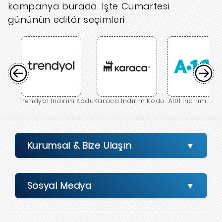
kampanya burada. İşte Cumartesi
gününün editör seçimleri;
Trendyol İndirim Kodu
Karaca İndirim Kodu
A101 İndirim Ko
Kurumsal & Bize Ulaşın
Sosyal Medya