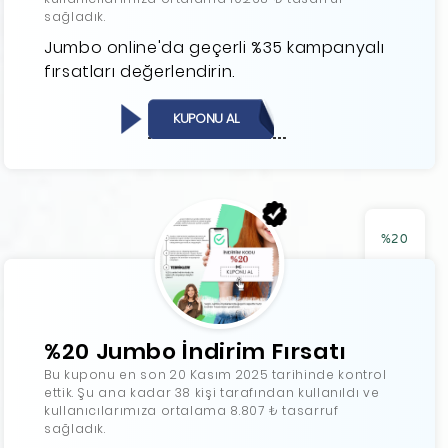
sağladık.
Jumbo online'da geçerli %35 kampanyalı
fırsatları değerlendirin.
KUPONU AL
%20
%20 Jumbo İndirim Fırsatı
Bu kuponu en son 20 Kasım 2025 tarihinde kontrol
ettik. Şu ana kadar 38 kişi tarafından kullanıldı ve
kullanıcılarımıza ortalama 8.807 ₺ tasarruf
sağladık.