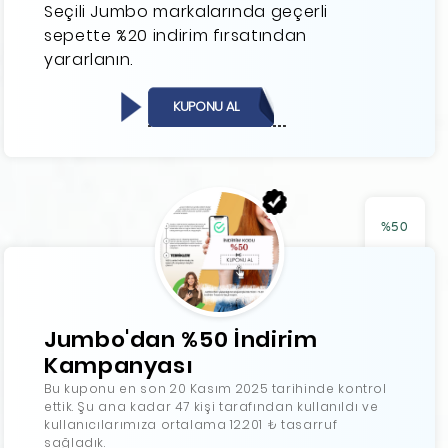
Seçili Jumbo markalarında geçerli
sepette %20 indirim fırsatından
yararlanın.
KUPONU AL
%50
Jumbo'dan %50 İndirim
Kampanyası
Bu kuponu en son 20 Kasım 2025 tarihinde kontrol
ettik. Şu ana kadar 47 kişi tarafından kullanıldı ve
kullanıcılarımıza ortalama 12.201 ₺ tasarruf
sağladık.