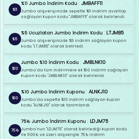
:
JMBAFF11
%11 Jumbo İndirim Kodu
%11
Jumbo alışverişinizde sepette %11 indirim avantajı
sağlayan kupon kodu "JMBAFF11" olarak belirlendi.
:
LTJMB5
%5 Ucuzlatan Jumbo İndirim Kodu
%5
Jumbo alışverişinizde %5 indirim sağlayan kupon
kodu "LTJMB5" olarak belirledi.
:
JMBLNK10
Jumbo %10 İndirim Kodu
%10
Jumbo'da tüm indirimlere ek %10 indirim sağlayan
kupon kodu "JMBLNK10" olarak belirlendi.
:
ALNKJ10
%10 Jumbo İndirim Kuponu
%10
Jumbo'da sepette %10 indirim sağlayan kupon
kodu "ALNKJ10" olarak tanımlandı.
:
LDJM75
75₺ Jumbo İndirim Kuponu
Jumbo'nun "LDJM75" olarak belirlediği kupon kodu
75₺
ile 500₺ ve üzeri alışverişte 75₺ indirim