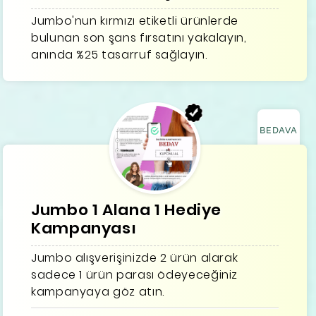
Jumbo'nun kırmızı etiketli ürünlerde
bulunan son şans fırsatını yakalayın,
anında %25 tasarruf sağlayın.
BEDAVA
Jumbo 1 Alana 1 Hediye
Kampanyası
Jumbo alışverişinizde 2 ürün alarak
sadece 1 ürün parası ödeyeceğiniz
kampanyaya göz atın.