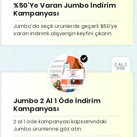
%50'Ye Varan Jumbo İndirim
Kampanyası
Jumbo'da seçili ürünlerde geçerli %50'ye
varan indirimli alışverişin keyfini çıkarın.
2 AL 1
ÖDE
Jumbo 2 Al 1 Öde İndirim
Kampanyası
2 al 1 öde kampanyası kapsamındaki
Jumbo ürünlerine göz atın.