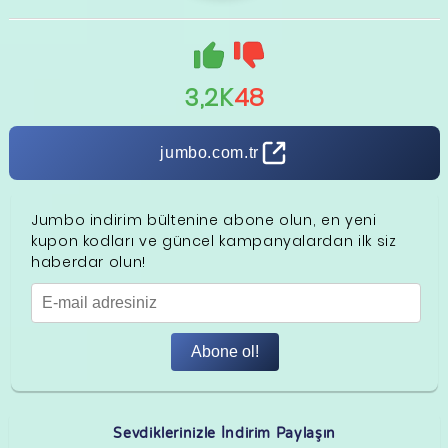
3,2K
48
jumbo.com.tr
Jumbo indirim bültenine abone olun, en yeni
kupon kodları ve güncel kampanyalardan ilk siz
haberdar olun!
Abone ol!
Sevdiklerinizle İndirim Paylaşın