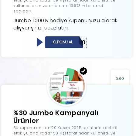
ettik. Şu ana kadar 59 kişi tarafından kullanıldı ve
kullanıcılarımıza ortalama 13.673 ₺ tasarruf
sağladık.
Jumbo 1.000₺ hediye kuponunuzu alarak
alışverişinizi ucuzlatın.
N1000
KUPONU AL
%30
%30 Jumbo Kampanyalı
Ürünler
Bu kuponu en son 20 Kasım 2025 tarihinde kontrol
ettik. Şu ana kadar 50 kişi tarafından kullanıldı ve