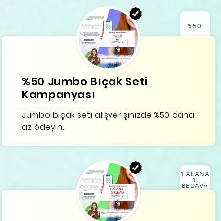
%50
%50 Jumbo Bıçak Seti
Kampanyası
Jumbo bıçak seti alışverişinizde %50 daha
az ödeyin.
1 ALANA
1
BEDAVA