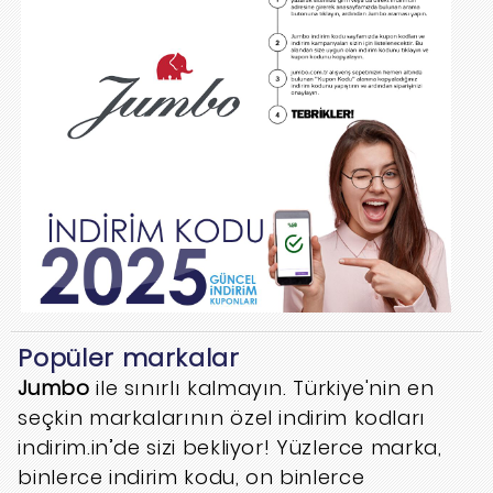
Popüler markalar
Jumbo
ile sınırlı kalmayın. Türkiye'nin en
seçkin markalarının özel indirim kodları
indirim.in’de sizi bekliyor! Yüzlerce marka,
binlerce indirim kodu, on binlerce