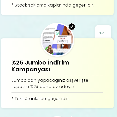
* Stock saklama kaplarında geçerlidir.
%25
%25 Jumbo İndirim
Kampanyası
Jumbo'dan yapacağınız alışverişte
sepette %25 daha az ödeyin.
* Tekli ürünlerde geçerlidir.