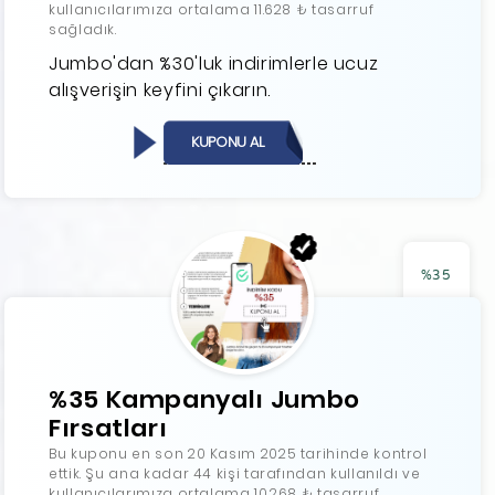
kullanıcılarımıza ortalama 11.628 ₺ tasarruf
sağladık.
Jumbo'dan %30'luk indirimlerle ucuz
alışverişin keyfini çıkarın.
KUPONU AL
%35
%35 Kampanyalı Jumbo
Fırsatları
Bu kuponu en son 20 Kasım 2025 tarihinde kontrol
ettik. Şu ana kadar 44 kişi tarafından kullanıldı ve
kullanıcılarımıza ortalama 10.268 ₺ tasarruf