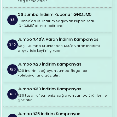
sağlanmaktadır.
:
GHOJM5
%5 Jumbo İndirim Kuponu
%5
Jumbo'da %5 indirim sağlayan kupon kodu
"GHOJM5" olarak belirlendi.
Jumbo %40'A Varan İndirim Kampanyası
%40
Seçili Jumbo ürünlerinde %40'a varan indirimli
alışverişin keyfini çıkarın.
Jumbo %20 İndirim Kampanyası
%20
%20 indirim sağlayan Jumbo Elegance
koleksiyonuna göz atın.
Jumbo %30 İndirim Kampanyası
%30
%30 tasarruf etmenizi sağlayan Jumbo ürünlerine
göz atın.
Jumbo %15 İndirim Kampanyası