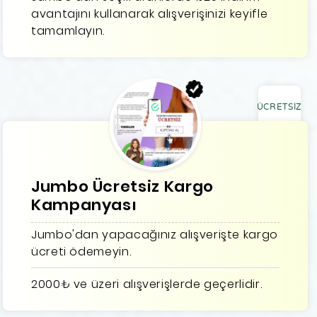
avantajını kullanarak alışverişinizi keyifle
tamamlayın.
ÜCRETSİZ
Jumbo Ücretsiz Kargo
Kampanyası
Jumbo'dan yapacağınız alışverişte kargo
ücreti ödemeyin.
2000₺ ve üzeri alışverişlerde geçerlidir.