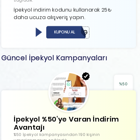
sağladık.
İpekyol indirim kodunu kullanarak 25₺
daha ucuza alışveriş yapın.
YFD-2LXG
KUPONU AL
Güncel İpekyol Kampanyaları
%50
İpekyol %50'ye Varan İndirim
Avantajı
%50 İpekyol kampanyasından 190 kişinin