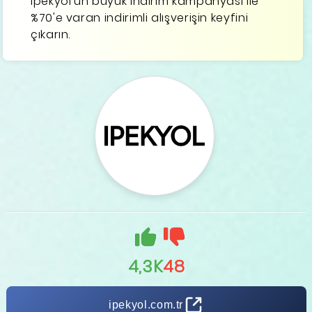
İpekyol'un büyük indirim kampanyası ile
%70'e varan indirimli alışverişin keyfini
çıkarın.
4,3K
48
ipekyol.com.tr