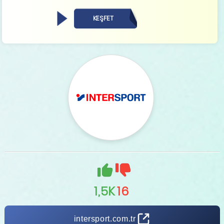
KEŞFET
1,5K
16
intersport.com.tr