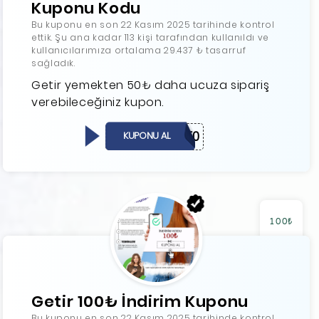
Kuponu Kodu
Bu kuponu en son 22 Kasım 2025 tarihinde kontrol
ettik. Şu ana kadar 113 kişi tarafından kullanıldı ve
kullanıcılarımıza ortalama 29.437 ₺ tasarruf
sağladık.
Getir yemekten 50₺ daha ucuza sipariş
verebileceğiniz kupon.
TUR50
KUPONU AL
100₺
Getir 100₺ İndirim Kuponu
Bu kuponu en son 22 Kasım 2025 tarihinde kontrol