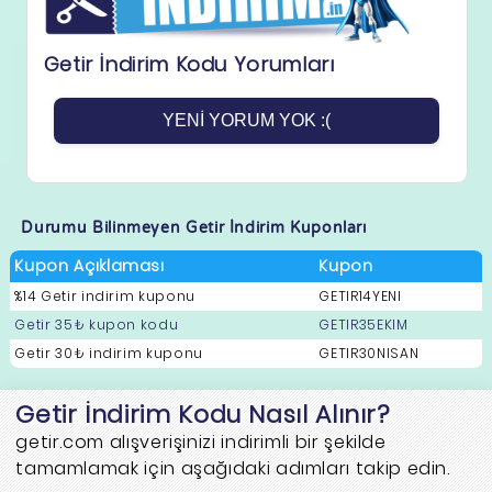
Getir İndirim Kodu Yorumları
YENI YORUM YOK :(
Durumu Bilinmeyen Getir İndirim Kuponları
Kupon Açıklaması
Kupon
%14 Getir indirim kuponu
GETIR14YENI
Getir 35₺ kupon kodu
GETIR35EKIM
Getir 30₺ indirim kuponu
GETIR30NISAN
Getir İndirim Kodu Nasıl Alınır?
getir.com alışverişinizi indirimli bir şekilde
tamamlamak için aşağıdaki adımları takip edin.