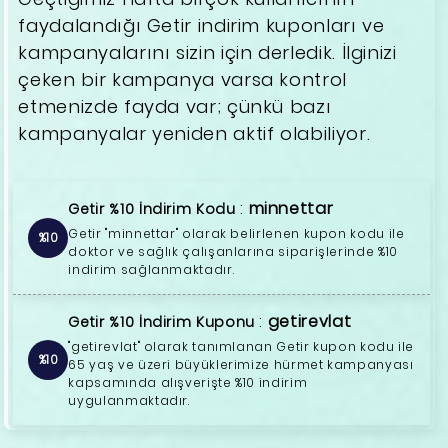
faydalandığı Getir indirim kuponları ve
kampanyalarını sizin için derledik. İlginizi
çeken bir kampanya varsa kontrol
etmenizde fayda var; çünkü bazı
kampanyalar yeniden aktif olabiliyor.
:
minnettar
Getir %10 İndirim Kodu
Getir "minnettar" olarak belirlenen kupon kodu ile
%10
doktor ve sağlık çalışanlarına siparişlerinde %10
indirim sağlanmaktadır.
:
getirevlat
Getir %10 İndirim Kuponu
"getirevlat" olarak tanımlanan Getir kupon kodu ile
%10
65 yaş ve üzeri büyüklerimize hürmet kampanyası
kapsamında alışverişte %10 indirim
uygulanmaktadır.