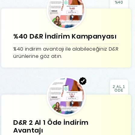
%40
%40 D&R İndirim Kampanyası
%40 indirim avantajı ile alabileceğiniz D&R
ürünlerine göz atın.
2 AL 1
ÖDE
D&R 2 Al 1 Öde İndirim
Avantajı