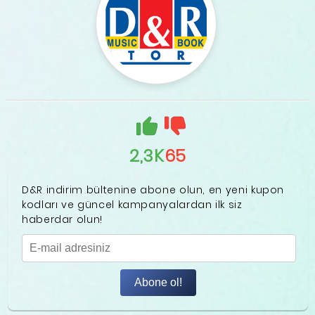
2,3K
65
D&R indirim bültenine abone olun, en yeni kupon
kodları ve güncel kampanyalardan ilk siz
haberdar olun!
Abone ol!