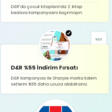
D&R’da çocuk kitaplarında 2. kitap
bedava kampanyasını kaçırmayın.
%55
D&R %55 İndirim Fırsatı
D&R kampanyası ile Sharpie marka kalem
setlerini %55 daha ucuza alabilirsiniz.