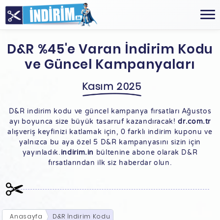
D&R %45'e Varan İndirim Kodu
ve Güncel Kampanyaları
Kasım 2025
D&R indirim kodu ve güncel kampanya fırsatları Ağustos
ayı boyunca size büyük tasarruf kazandıracak!
dr.com.tr
alışveriş keyfinizi katlamak için, 0 farklı indirim kuponu ve
yalnızca bu aya özel 5 D&R kampanyasını sizin için
yayınladık.
indirim.in
bültenine abone olarak D&R
fırsatlarından ilk siz haberdar olun.
Anasayfa
D&R İndirim Kodu