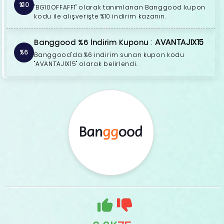
%10
"BG10OFFAFF1" olarak tanımlanan Banggood kupon
kodu ile alışverişte %10 indirim kazanın.
:
AVANTAJIX15
Banggood %6 İndirim Kuponu
%6
Banggood'da %6 indirim sunan kupon kodu
"AVANTAJIX15" olarak belirlendi.