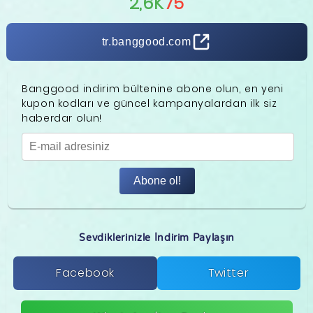
2,6K
75
tr.banggood.com
Banggood indirim bültenine abone olun, en yeni
kupon kodları ve güncel kampanyalardan ilk siz
haberdar olun!
Abone ol!
Sevdiklerinizle İndirim Paylaşın
Facebook
Twitter