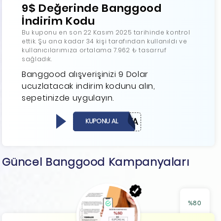
9$ Değerinde Banggood
İndirim Kodu
Bu kuponu en son 22 Kasım 2025 tarihinde kontrol
ettik. Şu ana kadar 34 kişi tarafından kullanıldı ve
kullanıcılarımıza ortalama 7.962 ₺ tasarruf
sağladık.
Banggood alışverişinizi 9 Dolar
ucuzlatacak indirim kodunu alın,
sepetinizde uygulayın.
BGNEWYEA
KUPONU AL
Güncel Banggood Kampanyaları
%80